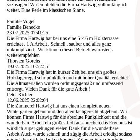
sozusagen! Wir empfehlen die Firma Hartwig vollumfänglich
weiter. Eine Perle im klassischen Sinne.
Familie Vogel
Familie Benecke
23.07.2025
07:41:25
Die Firma Hartwig hat bei uns eine 5 × 6 m Holzterrasse
errichtet . 1 A Arbeit . Schnell , sauber und alles ganz
unkompliziert . Wir können diesen Betrieb wärmstens
weiterempfehlen
Thorsten Gorchs
19.07.2025
10:52:55
Die Firma Hartwig hat in kurzer Zeit bei uns ein großes
Holzlagerregal sehr pünktlich und mit hoher Qualität errichtet.
Die Altmaterialien wurden ordnungsgemäß und umfassend
entsorgt. Vielen Dank für die gute Arbeit !
Peter Richter
12.06.2025
22:02:04
Die Zimmerei Hartwig hat uns einen komplett neuen
Wintergarten gebaut und den alten fachgerecht abgebaut. Wir
können Firma Hartwig für die absolute Pünktlichkeit und die
wunderbare Arbeit ein großes Lob aussprechen,das Ergebnis ist
wirklich super gelungen vielen Dank für die wunderbare
Arbeit.Auch wurde schnell und zügig die Arbeit erledigt sodass
wir uns herzlich bedanken können. Können Firma Hartwig