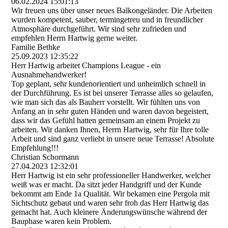
06.02.2024
15:01:13
Wir freuen uns über unser neues Balkongeländer. Die Arbeiten
wurden kompetent, sauber, termingetreu und in freundlicher
Atmosphäre durchgeführt. Wir sind sehr zufrieden und
empfehlen Herrn Hartwig gerne weiter.
Familie Bethke
25.09.2023
12:35:22
Herr Hartwig arbeitet Champions League - ein
Ausnahmehandwerker!
Top geplant, sehr kundenorientiert und unheimlich schnell in
der Durchführung. Es ist bei unserer Terrasse alles so gelaufen,
wie man sich das als Bauherr vorstellt. Wir fühlten uns von
Anfang an in sehr guten Händen und waren davon begeistert,
dass wir das Gefühl hatten gemeinsam an einem Projekt zu
arbeiten. Wir danken Ihnen, Herrn Hartwig, sehr für Ihre tolle
Arbeit und sind ganz verliebt in unsere neue Terrasse! Absolute
Empfehlung!!!
Christian Schormann
27.04.2023
12:32:01
Herr Hartwig ist ein sehr professioneller Handwerker, welcher
weiß was er macht. Da sitzt jeder Handgriff und der Kunde
bekommt am Ende 1a Qualität. Wir bekamen eine Pergola mit
Sichtschutz gebaut und waren sehr froh das Herr Hartwig das
gemacht hat. Auch kleinere Änderungswünsche während der
Bauphase waren kein Problem.