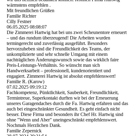
wärmstens empfehlen .
Mit freundlichen Grüßen
Familie Richter
Cilly Festner
06.05.2025
08:08:07
Die Zimmerei Hartwig hat bei uns zwei Scheunentore erneuert
– und das rundum überzeugend! Die Arbeiten wurden
termingerecht und zuverlässig ausgeführt. Besonders
hervorzuheben sind die Freundlichkeit des Teams, der
unkomplizierte und sehr schnelle Umgang mit einem
nachträglichen Änderungswunsch sowie das wirklich faire
Preis-­Leistungs-­Verhä­ltnis.­ So wünscht man sich
Handwerksarbeit – professionell, kundenorientiert und
engagiert. Zimmerei Hartwig ist absolut empfehlenswert!
Familie R. (Karow)
07.02.2025
09:19:12
Fachkompetenz, Pünktlichkeit, Sauberkeit, Freundlichkeit,
Termintreue, Superkontakt durften wir bei der Erneuerung
unseres Garagendaches durch die Fa. Hartwig erfahren und das
auch bei eingeschränkter Gesundheit. Es geht einfach nicht
besser. Diese Firma und besonders ihr Chef Hr. Hartwig sind
ohne "Wenn und Aber" uneingeschränkt empfehlenswert.
Nochmals Herzlichen Dank.
Familie Zepernick