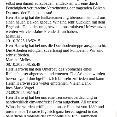
selbst neu darauf aufzubauen, entdeckten wir eine durch
Feuchtigkeit verursachte Verwitterung der tragenden Balken.
Da muss der Fachmann ran!
Herr Hartwig hat die Balkensanierung übernommen und uns
einen neuen Balkon gebaut. Wir sind sehr glücklich mit dem
Ergebnis. Dank des umgesetzten konstruktiven Holzschutzes
werden wir viele Jahre Freude daran haben.
Matthias J.
19.10.2025
18:52:15
Herr Hartwig hat bei uns die Dachbodentreppe ausgetauscht.
Die Arbeiten erfolgten zuverlässig und kompetent. Wir sind
sehr zufrieden.
Martina Melles
08.10.2025
08:56:48
Herr Hartwig hat den Unterbau des Vordaches eines
Reihenhäuser abgerissen und erneuert. Die Arbeiten wurden
hervorragend durchgeführt. Ich bin sehr zufrieden und kann
Herrn Hartwig stets weiter empfehlen. Vielen Dank
Ines Maria Vogel
23.09.2025
08:15:41
Herr Hartwig hat bei uns eine Terrassenüberdachung in
handwerklich einwandfreier Form aufgebaut. All unsere
Wünsche wurden erfüllt, denn unser Haus ist von 1889 und
unsere neue Terrasse fügt sich ganz hervorragend in das
bäuerliche Ambiente der Immobilie ein. Ein Träumchen